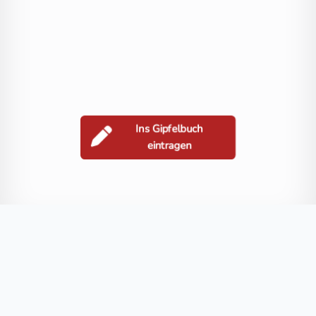
Ins Gipfelbuch
eintragen
Berge in der Nähe
Hochkreuz
Scharnik
Großer Griedelkopf
Kreuzlhöhe
Rotho
Blog
FAQ
Datenschutz
Impressum