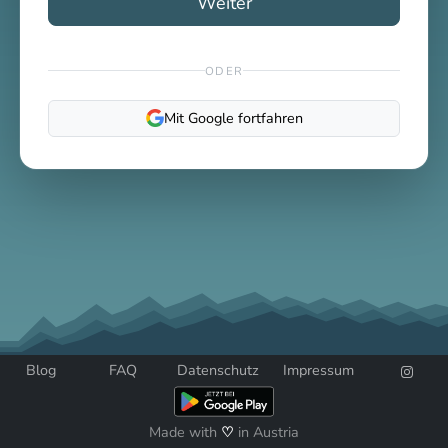
Weiter
ODER
Mit Google fortfahren
Blog
FAQ
Datenschutz
Impressum
Made with
♡
in Austria