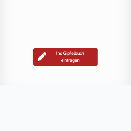
Ins Gipfelbuch
eintragen
Berge in der Nähe
Hochkreuz
Scharnik
Großer Griedelkopf
Schwarzwandkopf
Blog
FAQ
Datenschutz
Impressum