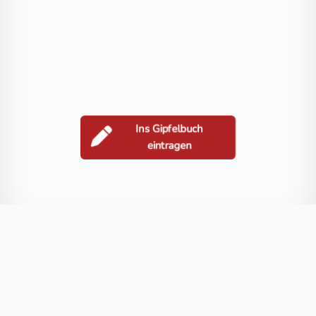
Ins Gipfelbuch
eintragen
Berge in der Nähe
Scharnik
Großer Griedelkopf
Schwarzwandkopf
Kreuzlhöhe
Blog
FAQ
Datenschutz
Impressum