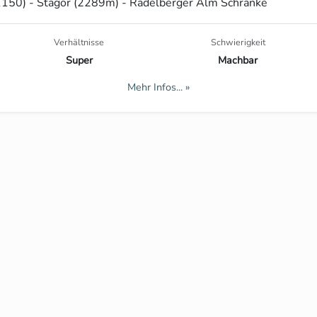
1150) - Stagor (2289m) - Radelberger Alm Schranke
Verhältnisse
Schwierigkeit
Super
Machbar
Mehr Infos... »