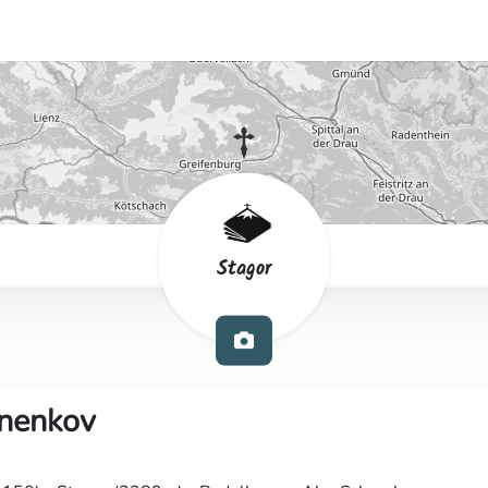
Stagor
nenkov