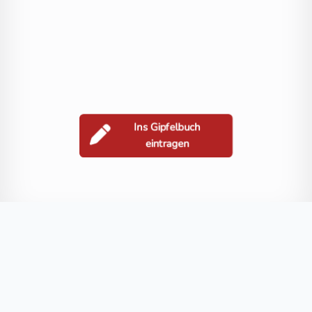
Ins Gipfelbuch
eintragen
Berge in der Nähe
Stagor
Stawipfel
Speikbichl
Lenkenspitz
Kreuzkofel
Blog
FAQ
Datenschutz
Impressum