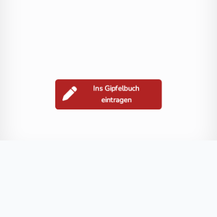
Ins Gipfelbuch
eintragen
Berge in der Nähe
Grakofel
Schroneck
Salzkofel
Stawipfel
Lenkenspitz
Blog
FAQ
Datenschutz
Impressum