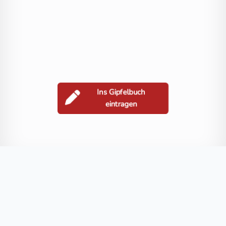
Ins Gipfelbuch
eintragen
Berge in der Nähe
Große Keilspitze
Kleine Sandspitze
Wilde Sender
Hochstadel
Blog
FAQ
Datenschutz
Impressum