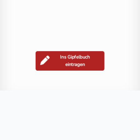
Ins Gipfelbuch
eintragen
Berge in der Nähe
Große Sandspitze
Große Keilspitze
Kleine Sandspitze
Seekofel
Blog
FAQ
Datenschutz
Impressum