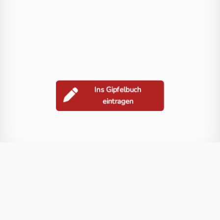
Ins Gipfelbuch
eintragen
Berge in der Nähe
Grakofel
Schroneck
Salzkofel
Stawipfel
Lenkenspitz
Blog
FAQ
Datenschutz
Impressum