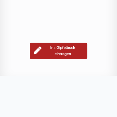
Ins Gipfelbuch
eintragen
Berge in der Nähe
Grakofel
Salzkofel
Stawipfel
Kleines Kreuzeck
Annaruhe
Blog
FAQ
Datenschutz
Impressum