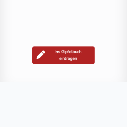
Ins Gipfelbuch
eintragen
Berge in der Nähe
Grakofel
Salzkofel
Lenkenspitz
Kleines Kreuzeck
Knoten
Blog
FAQ
Datenschutz
Impressum