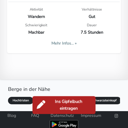
Aktivität
Verhältnisse
Wandern
Gut
Schwierigkeit
Dauer
Machbar
7.5 Stunden
Mehr Infos... »
Berge in der Nähe
Hochtristen
Grafische Tristen
Gonhorn
Schwarzsteinkopf
S
Ins Gipfelbuch
eintragen
Blog
FAQ
Datenschutz
Impressum