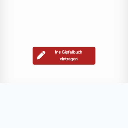
Ins Gipfelbuch
eintragen
Berge in der Nähe
Peterer Kogel
Waizkogel
Türkeben
Steinriegel
Jaukenschlö
Blog
FAQ
Datenschutz
Impressum