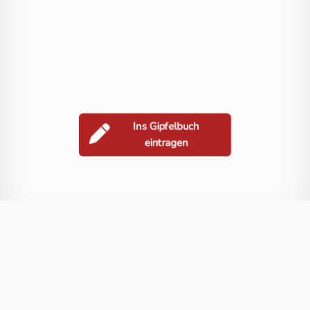
Ins Gipfelbuch
eintragen
Berge in der Nähe
Ameringkogel
Peterer Riegel
St. Leonharder Alm
Speikkogel
Blog
FAQ
Datenschutz
Impressum