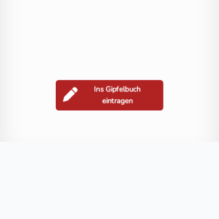
Ins Gipfelbuch
eintragen
Berge in der Nähe
Gamskarlspitz
Kreuzkogel
Göttinger Spitzen
Großer Woisgenkop
Blog
FAQ
Datenschutz
Impressum