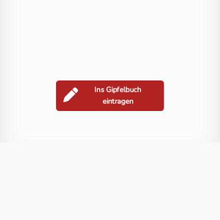
Ins Gipfelbuch
eintragen
Berge in der Nähe
Gamskarlspitz
Rameter Spitz
Schönbretterkogel
Großer Woisge
Blog
FAQ
Datenschutz
Impressum