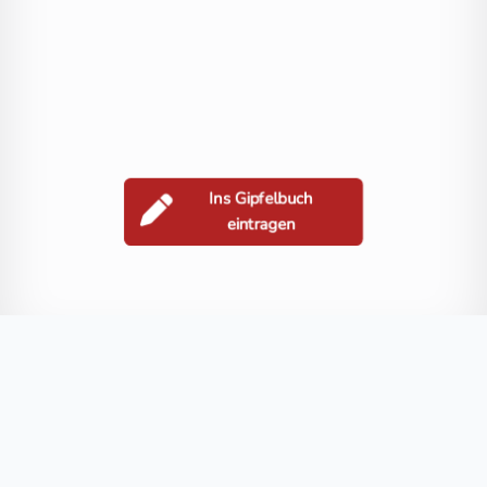
Ins Gipfelbuch
eintragen
Berge in der Nähe
Gamskarlspitz
Vorder Geißlkopf
Kreuzkogel
Göttinger Spitzen
Blog
FAQ
Datenschutz
Impressum