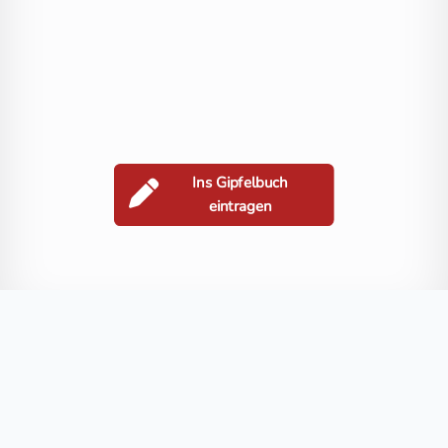
Ins Gipfelbuch
eintragen
Berge in der Nähe
Kareck
Steinwandeck
Sternspitze
Schlungkopf
Storzspitze
Blog
FAQ
Datenschutz
Impressum