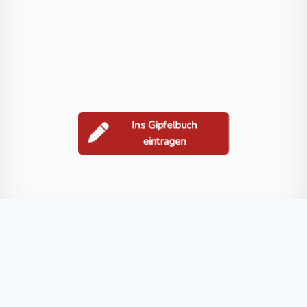
Ins Gipfelbuch
eintragen
Berge in der Nähe
Schareck
Hoher Sonnblick
Baumbachspitze
Schlapperebenspitze
Blog
FAQ
Datenschutz
Impressum