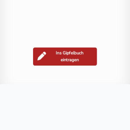
Ins Gipfelbuch
eintragen
Berge in der Nähe
Großer Hornkopf
Karlkamp
Kleiner Hornkopf
Hoher Seekamp
Blog
FAQ
Datenschutz
Impressum