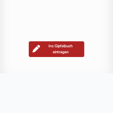
Ins Gipfelbuch
eintragen
Berge in der Nähe
Hofkogel
Hogerhalt
Braunkogel
Jurkikogel
Beilstein
Blog
FAQ
Datenschutz
Impressum