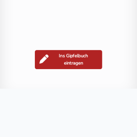
Ins Gipfelbuch
eintragen
Berge in der Nähe
Ladinger Spitz
Speikkogel
Hofkogel
Hofkogel
Großer Sauo
Blog
FAQ
Datenschutz
Impressum