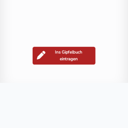
Ins Gipfelbuch
eintragen
Berge in der Nähe
Großer Hafner
Großer Sonnblick
Lanischeck
Kleiner Hafner
Blog
FAQ
Datenschutz
Impressum