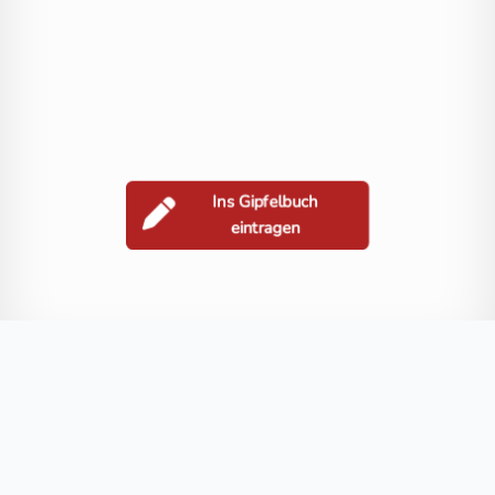
Ins Gipfelbuch
eintragen
Berge in der Nähe
Polinik
Kehlluckerlkopf
Gamskarspitz
Böse Nase
Polenig
Blog
FAQ
Datenschutz
Impressum