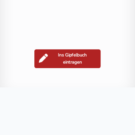
Ins Gipfelbuch
eintragen
Berge in der Nähe
Zammelsberg
Hahnberg
Paulsberg
Wernigberg
Magdalenb
Blog
FAQ
Datenschutz
Impressum