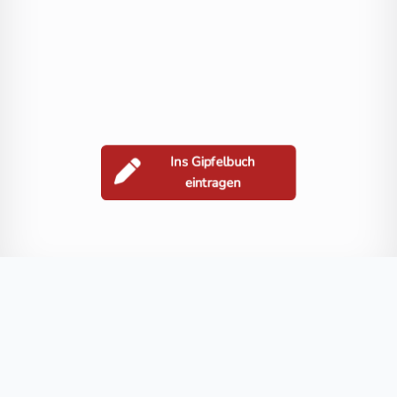
Ins Gipfelbuch
eintragen
Berge in der Nähe
Wernigberg
Magdalenberg
Brenitzberg
Schmiedkogel
Blog
FAQ
Datenschutz
Impressum