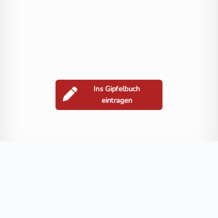
Ins Gipfelbuch
eintragen
Berge in der Nähe
Hocheck
Paulsberg
Veitsberg
Wachsenberg
Zingelsberg
Blog
FAQ
Datenschutz
Impressum