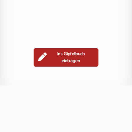
Ins Gipfelbuch
eintragen
Berge in der Nähe
Hocheck
Paulsberg
Veitsberg
Wachsenberg
Zingelsberg
Blog
FAQ
Datenschutz
Impressum