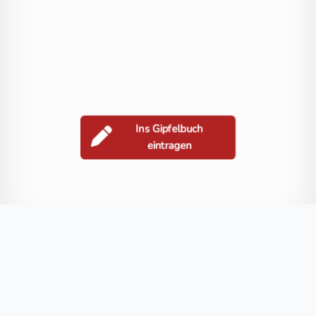
Ins Gipfelbuch
eintragen
Berge in der Nähe
Spitzegel
Golz
Großboden
Möschacher Wipfel
Mitterwipfe
Blog
FAQ
Datenschutz
Impressum