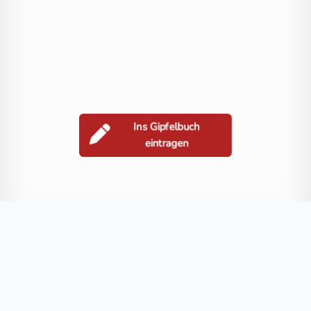
Ins Gipfelbuch
eintragen
Berge in der Nähe
Steinerne Mandln
Zsigmondykopf
Schmiednock
Kordonspitz
Blog
FAQ
Datenschutz
Impressum