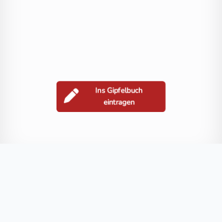
Ins Gipfelbuch
eintragen
Berge in der Nähe
Tischlerkarkopf
Schwarzkopf
Mittleres Schwarzhorn
Tischlerspit
Blog
FAQ
Datenschutz
Impressum