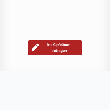
Ins Gipfelbuch
eintragen
Berge in der Nähe
Steinstückl
Kienberg
Ochsenriegel
Kreuzriegel
Guglhupf
Blog
FAQ
Datenschutz
Impressum