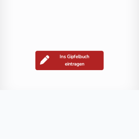
Ins Gipfelbuch
eintragen
Berge in der Nähe
Großer Hirschenstein
Kleiner Hirschenstein
Bremsberg
Birkenrie
Blog
FAQ
Datenschutz
Impressum