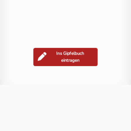
Ins Gipfelbuch
eintragen
Berge in der Nähe
Szent Vid-hegy
Dürrleiten
Weidriegel
Apfalter
Tábor-heg
Blog
FAQ
Datenschutz
Impressum