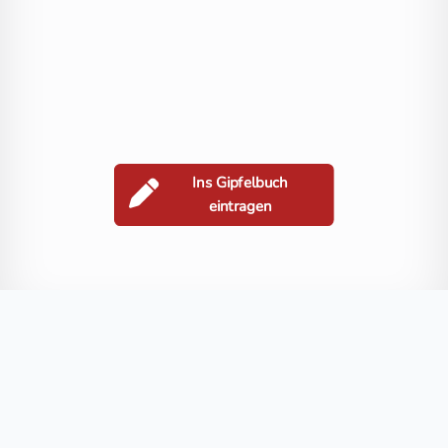
Ins Gipfelbuch
eintragen
Berge in der Nähe
Großglockner
Schneewinkelkopf
Kleinglockner
Hofmannspitze
Blog
FAQ
Datenschutz
Impressum