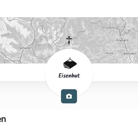
Eisenhut
en