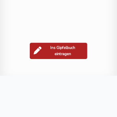
Ins Gipfelbuch
eintragen
Berge in der Nähe
Plenteliz
Nockberg
Hochtraten
Hühnernock
Grafenwegerh
Blog
FAQ
Datenschutz
Impressum