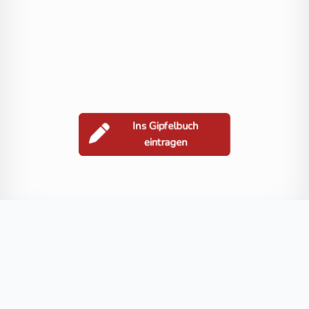
Ins Gipfelbuch
eintragen
Berge in der Nähe
Sattelnock
Nockberg
Hühnernock
Waisacher Höhe
Gföllno
Blog
FAQ
Datenschutz
Impressum