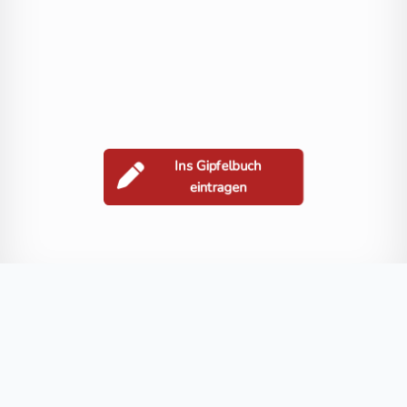
Ins Gipfelbuch
eintragen
Berge in der Nähe
Hoher Bichl
Kampl
Schwerteck
Hohenwartkopf
Kellersber
Blog
FAQ
Datenschutz
Impressum