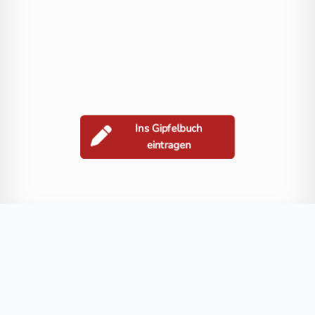
Ins Gipfelbuch
eintragen
Berge in der Nähe
Reißeck
Zaubernock
Kleines Reißeck
Riedbock
Tandlspitze
Blog
FAQ
Datenschutz
Impressum