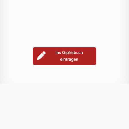
Ins Gipfelbuch
eintragen
Berge in der Nähe
Torkofel
Mitterkofel
Jaukenhöhe
Jukbichl
Jaukenstöckel
Blog
FAQ
Datenschutz
Impressum