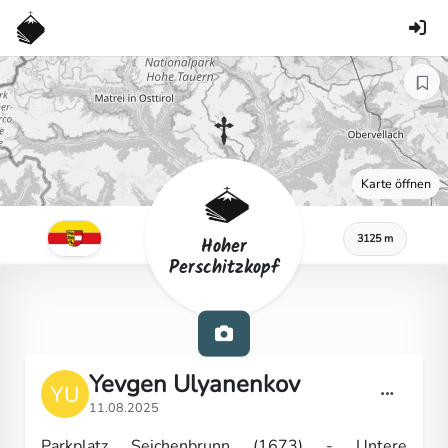
Karte öffnen
3125 m
Hoher
Perschitzkopf
Yevgen Ulyanenkov
11.08.2025
Parkplatz Seichenbrunn (1673) - Untere