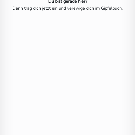
Du bist gerade hier?
Dann trag dich jetzt ein und verewige dich im Gipfelbuch.