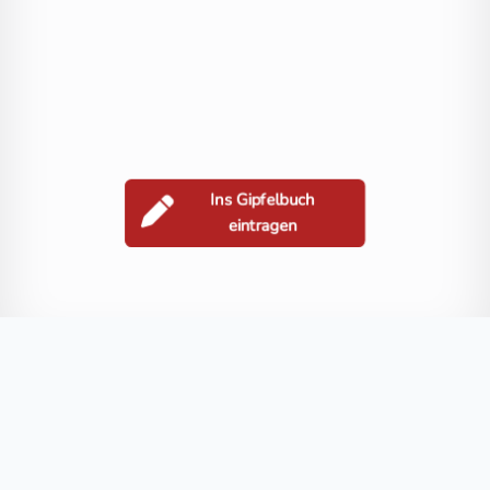
Ins Gipfelbuch
eintragen
Berge in der Nähe
Zaubernock
Tristenspitz
Riedbock
Riekenkopf
Schoberspitz
Blog
FAQ
Datenschutz
Impressum