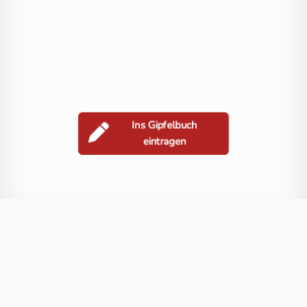
Ins Gipfelbuch
eintragen
Berge in der Nähe
Racherin
Brennkogel
Sinwelleck
Spielmann
Wasserradkop
Blog
FAQ
Datenschutz
Impressum