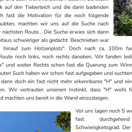
ck auf den Tieberteich und die darin badenden
h fast die Motivation für die noch folgende
raubten, machten wir uns auf die Suche nach
r nächsten Route... Die Suche erwies sich dann
eitaus schwieriger als gedacht. Beschrieben war
 hinauf zum Hotzenplotz". Doch nach ca. 100m fa
Route noch links, noch rechts daneben. Wir fanden ledi
ax" und weiter Rechts schon fast die Querung zum Win
uten Such haben wir schon fast aufgegeben und suchten 
l dann doch ein fast nicht mehr erkennbares "H" und ei
n. Wir vertrauten unserem Instinkt, dass "H" wohl fü
d machten uns bereit in die Wand einzusteigen.
Vor uns lagen noch 5 we
fast durchgeh
Schwierigkeitsgrad. Der