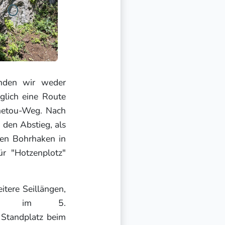
nden wir weder
glich eine Route
netou-Weg. Nach
den Abstieg, als
nen Bohrhaken in
r "Hotzenplotz"
itere Seillängen,
end im 5.
 Standplatz beim