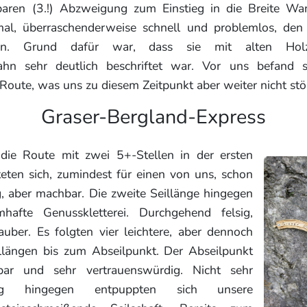
baren (3.!) Abzweigung zum Einstieg in die Breite Wa
al, überraschenderweise schnell und problemlos, den 
en. Grund dafür war, dass sie mit alten Holzs
ahn sehr deutlich beschriftet war. Vor uns befand s
r Route, was uns zu diesem Zeitpunkt aber weiter nicht stö
Graser-Bergland-Express
 die Route mit zwei 5+-Stellen in der ersten
teten sich, zumindest für einen von uns, schon
g, aber machbar. Die zweite Seillänge hingegen
hafte Genusskletterei. Durchgehend felsig,
auber. Es folgten vier leichtere, aber dennoch
llängen bis zum Abseilpunkt. Der Abseilpunkt
bar und sehr vertrauenswürdig. Nicht sehr
rdig hingegen entpuppten sich unsere