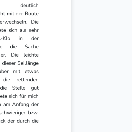
enen deutlich
cht mit der Route
rwechseln. Die
ete sich als sehr
s-Klo in der
hte die Sache
her. Die leichte
dieser Seillänge
aber mit etwas
die rettenden
ie Stelle gut
tete sich für mich
ich am Anfang der
schwieriger bzw.
ck der durch die