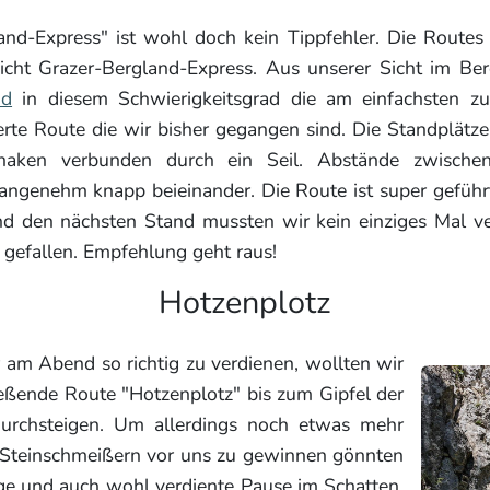
d-Express" ist wohl doch kein Tippfehler. Die Routes h
ht Grazer-Bergland-Express. Aus unserer Sicht im Be
nd
in diesem Schwierigkeitsgrad die am einfachsten z
erte Route die wir bisher gegangen sind. Die Standplätz
aken verbunden durch ein Seil. Abstände zwischen
angenehm knapp beieinander. Die Route ist super gefüh
nd den nächsten Stand mussten wir kein einziges Mal ve
 gefallen. Empfehlung geht raus!
Hotzenplotz
 am Abend so richtig zu verdienen, wollten wir
ießende Route "Hotzenplotz" bis zum Gipfel der
urchsteigen. Um allerdings noch etwas mehr
Steinschmeißern vor uns zu gewinnen gönnten
nge und auch wohl verdiente Pause im Schatten.