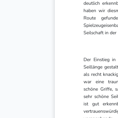
deutlich erkenn
haben wir diesm
Route gefund
Spielzeugeisenb
Seilschaft in de
Der Einstieg in
Seillänge gestal
als recht knacki
war eine traum
schöne Griffe, s
sehr schöne Sei
ist gut erkenn
vertrauenswü