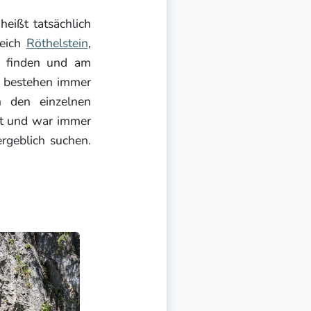
eißt tatsächlich
reich
Röthelstein
,
u finden und am
e bestehen immer
 den einzelnen
rt und war immer
rgeblich suchen.