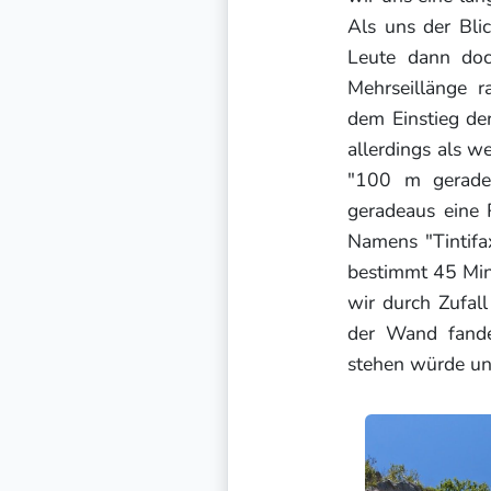
Als uns der Bli
Leute dann doc
Mehrseillänge 
dem Einstieg de
allerdings als w
"100 m gerade
geradeaus eine 
Namens "Tintif
bestimmt 45 Min
wir durch Zufal
der Wand fande
stehen würde un