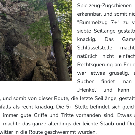
Spielzeug-Zugschi
erkennbar, und somit ni
"Bummelzug 7+" zu ve
siebte Seillänge gestalt
knackig. Das Gam
Schlüsselstelle mac
natürlich nicht einfac
Rechtsquerung am Ende 
war etwas gruselig, 
Suchen findet man 
„Henkel“ und kann d
, und somit von dieser Route, die letzte Seillänge, gestal
falls als recht knackig. Die 5+-Stelle befindet sich gle
i immer gute Griffe und Tritte vorhanden sind. Etwas 
r machte das ganze allerdings der leichte Staub und Dre
itter in die Route geschwemmt wurden.