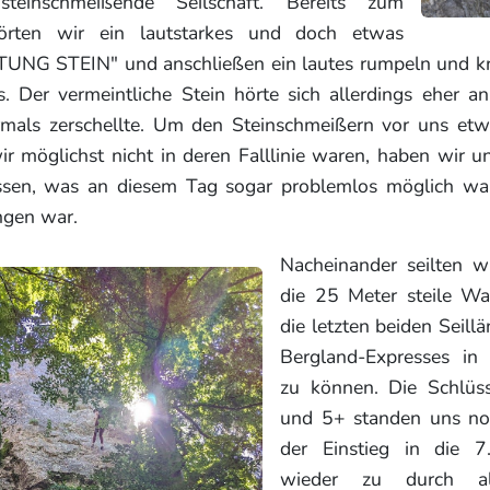
steinschmeißende Seilschaft. Bereits zum
örten wir ein lautstarkes und doch etwas
UNG STEIN" und anschließen ein lautes rumpeln und kr
. Der vermeintliche Stein hörte sich allerdings eher an
mals zerschellte. Um den Steinschmeißern vor uns et
r möglichst nicht in deren Falllinie waren, haben wir 
ssen, was an diesem Tag sogar problemlos möglich wa
ngen war.
Nacheinander seilten w
die 25 Meter steile W
die letzten beiden Seill
Bergland-Expresses in
zu können. Die Schlüss
und 5+ standen uns noc
der Einstieg in die 7
wieder zu durch alt