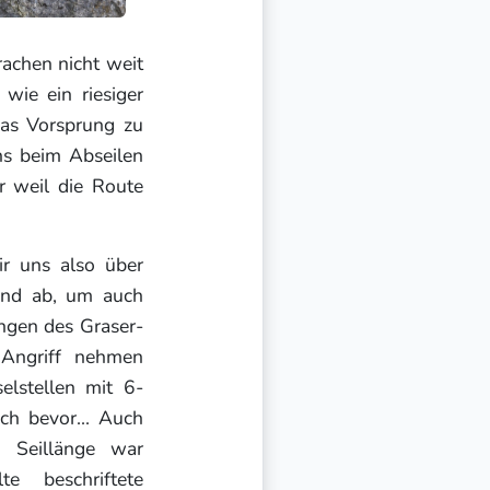
achen nicht weit
 wie ein riesiger
was Vorsprung zu
uns beim Abseilen
r weil die Route
ir uns also über
and ab, um auch
ängen des Graser-
 Angriff nehmen
elstellen mit 6-
h bevor... Auch
. Seillänge war
e beschriftete