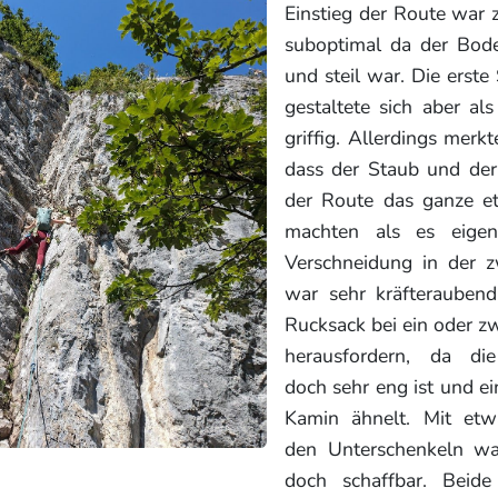
Einstieg der Route war 
suboptimal da der Bode
und steil war. Die erste
gestaltete sich aber al
griffig. Allerdings merk
dass der Staub und der 
der Route das ganze et
machten als es eigen
Verschneidung in der z
war sehr kräfterauben
Rucksack bei ein oder z
herausfordern, da di
doch sehr eng ist und e
Kamin ähnelt. Mit etwa
den Unterschenkeln wa
doch schaffbar. Beid