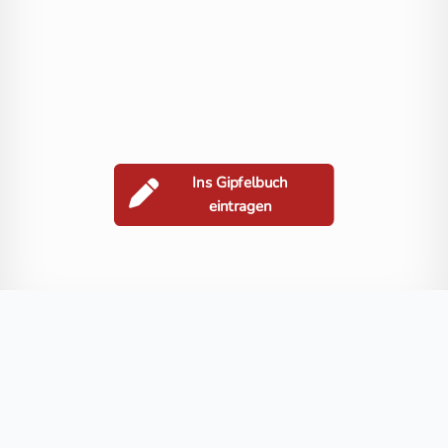
Ins Gipfelbuch
eintragen
Berge in der Nähe
Schwarzkogel / Kresišče
Bleiberg
Polana
Tabor
Rudnik
Blog
FAQ
Datenschutz
Impressum