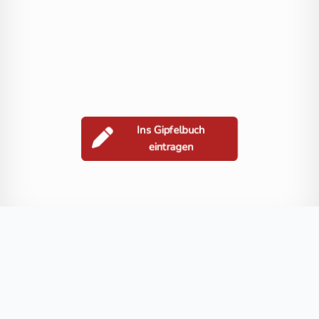
Ins Gipfelbuch
eintragen
Berge in der Nähe
Kreuz Vorgipfel Stanitzkopf
Sadnig
Hochgrubenkopf
Vorsadnig
Blog
FAQ
Datenschutz
Impressum