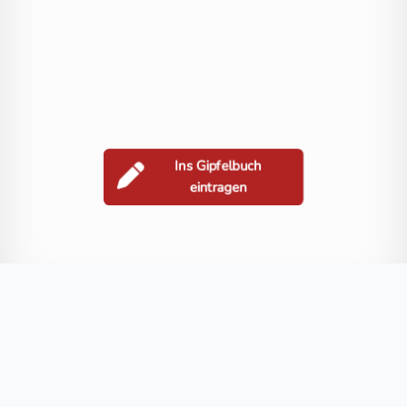
Ins Gipfelbuch
eintragen
Berge in der Nähe
Salbrechtkopf
Schneebauerberg
Freithofer Berg
Kolbenberg
Blog
FAQ
Datenschutz
Impressum